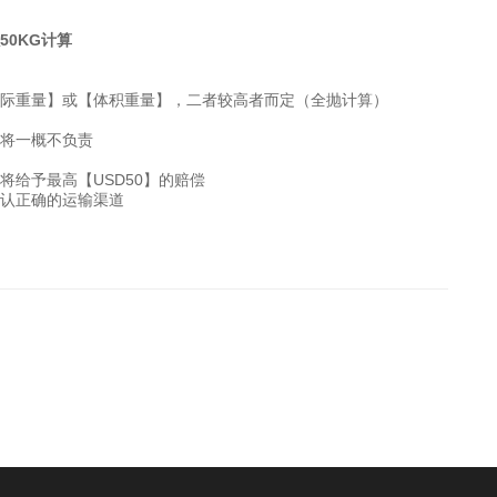
50KG计算
际重量】或【体积重量】，二者较高者而定（全抛计算）
将一概不负责
给予最高【USD50】的赔偿
认正确的运输渠道