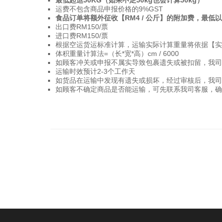
最低起运50KG（如果不足50kg也会计算50kg）
运费不包含商品申报价格的9%GST
食品订单将额外征收【RM4 / 公斤】的附加费，最低以
出口费RM150/票
进口费RM150/票
根据空运货运标准计算，运输实际计算重量将依据【实
体积重量计算法=（长*宽*高）cm / 6000
如顾客冲关或申报不属实导致包裹遗失或被扣留，我司
运输时效预计2-3个工作天
如货品在运输中发现有遗失或损坏，经过审核后，我司将
如顾客不确定商品是否能运输，可先联系我司客服，确