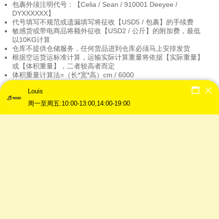
包裹外须注明代号：【Celia / Sean / 910001 Deeyee /
DYXXXXXX】
代号填写不规范或遗漏填写将征收【USD5 / 包裹】的手续费
敏感货或带电商品将额外征收【USD2 / 公斤】的附加费，最低
以10KG计算
仓库不提供仓储服务，任何货品进到仓库必须马上安排发货
根据空运货运标准计算，运输实际计算重量将依据【实际重量】
或【体积重量】，二者较高者而定
体积重量计算法=（长*宽*高）cm / 6000
烟，酒，情趣用品等商品不能运输
Louis
如顾客冲关或申报不属实导致包裹遗失或被扣留，我司将一概不
负责
周一至周五:10:00-13:00,14:00-19:00
如货品在运输中或抵达马来西亚后发现有遗失或损坏，我司将给
予最高【USD50】的赔偿
偏远地区如金马伦、云顶、哥打丁宜等都将征收【RM2 / 公斤】
的派送费；最低以10KG计算
运输前请咨询商品是否能运输，可先联系我司客服