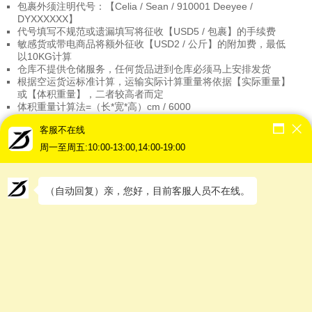
包裹外须注明代号：【Celia / Sean / 910001 Deeyee /
DYXXXXXX】
代号填写不规范或遗漏填写将征收【USD5 / 包裹】的手续费
敏感货或带电商品将额外征收【USD2 / 公斤】的附加费，最低
以10KG计算
仓库不提供仓储服务，任何货品进到仓库必须马上安排发货
根据空运货运标准计算，运输实际计算重量将依据【实际重量】
或【体积重量】，二者较高者而定
体积重量计算法=（长*宽*高）cm / 6000
烟，酒，情趣用品等商品不能运输
客服不在线
如顾客冲关或申报不属实导致包裹遗失或被扣留，我司将一概不
负责
周一至周五:10:00-13:00,14:00-19:00
如货品在运输中或抵达马来西亚后发现有遗失或损坏，我司将给
予最高【USD50】的赔偿
偏远地区如金马伦、云顶、哥打丁宜等都将征收【RM2 / 公斤】
（自动回复）亲，您好，目前客服人员不在线。
的派送费；最低以10KG计算
运输前请咨询商品是否能运输，可先联系我司客服